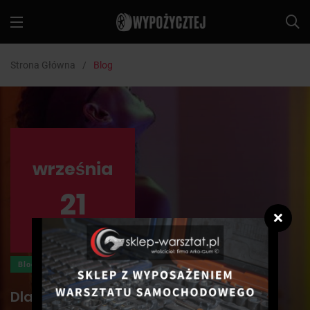
Strona Główna
Blog
września
21
❌
Blog
Dlaczego powinieneś wybrać