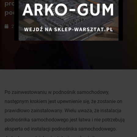
profesjonalistę podczas instalacji
podnośników samochodowych
21 września 2022
Po zainwestowaniu w podnośnik samochodowy,
następnym krokiem jest upewnienie się, że zostanie on
prawidłowo zainstalowany. Wielu uważa, że instalacja
podnośnika samochodowego jest łatwa i nie potrzebują
eksperta od instalacji podnośnika samochodowego.